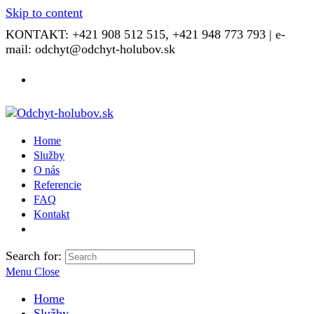
Skip to content
KONTAKT: +421 908 512 515, +421 948 773 793 | e-
mail: odchyt@odchyt-holubov.sk
Home
Služby
O nás
Referencie
FAQ
Kontakt
Search for:
Menu
Close
Home
Služby